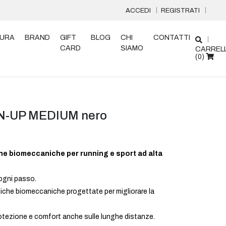
ACCEDI
REGISTRATI
URA
BRAND
GIFT
BLOG
CHI
CONTATTI
CARD
SIAMO
CARREL
(
0
)
N-UP MEDIUM nero
he biomeccaniche per running e sport ad alta
 ogni passo.
iche biomeccaniche progettate per migliorare la
 protezione e comfort anche sulle lunghe distanze.