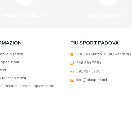
PAGAMENTI SICURI
RESO GARANTITO
RMAZIONI
PIU SPORT PADOVA
oni di vendita
Via San Marco 336/B Ponte di 
e spedizioni
049 864 7654
nti
391 427 3755
di recesso e resi
info@piusport.net
a, Reclami e Info supplementari