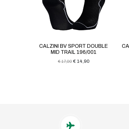
 SPORT DOUBLE
CALZINI ADIDAS TRIPACK
IL 196/001
LOW HT-3434
€ 14,90
€ 8,90
0
€ 12,00