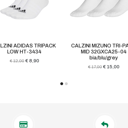
CALZINI MIZUNO TRI-PACK
CALZINI BV UL
MID 32GXCA25-04
NUTRISPRITZ COLL
bia/blu/grey
299/002
€ 15,00
€ 16,90
€ 17,00
€ 22,00