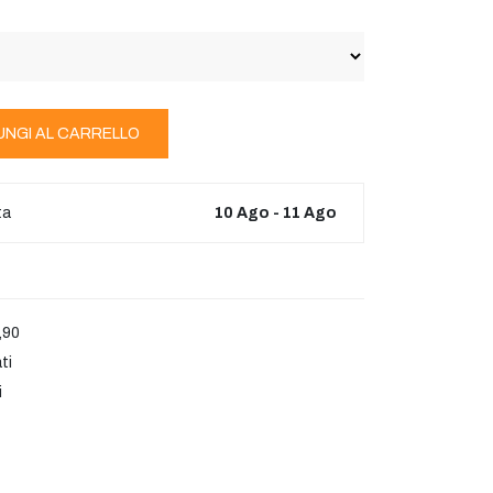
UNGI AL CARRELLO
ta
10 Ago - 11 Ago
,90
ti
i