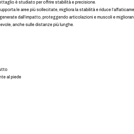
ettaglio è studiato per offrire stabilità e precisione.
pporta le aree più sollecitate, migliora la stabilità e riduce l’affaticame
i generate dall’impatto, proteggendo articolazioni e muscoli e migliora
ortevole, anche sulle distanze più lunghe.
o
utto
te al piede