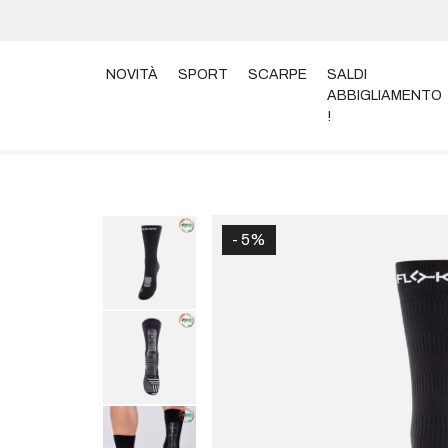
NOVITÀ
SPORT
SCARPE
SALDI
ABBIGLIAMENTO
!
Home
Abbigliamento
Calzini
FLOKY CALZA RUN
- 5%