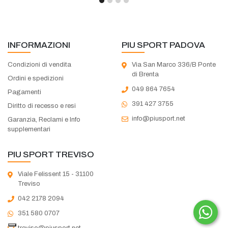
INFORMAZIONI
PIU SPORT PADOVA
Condizioni di vendita
Via San Marco 336/B Ponte
di Brenta
Ordini e spedizioni
049 864 7654
Pagamenti
391 427 3755
Diritto di recesso e resi
info@piusport.net
Garanzia, Reclami e Info
supplementari
PIU SPORT TREVISO
Viale Felissent 15 - 31100
Treviso
042 2178 2094
351 580 0707
treviso@piusport.net