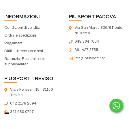
INFORMAZIONI
PIU SPORT PADOVA
Condizioni di vendita
Via San Marco 336/B Ponte
di Brenta
Ordini e spedizioni
049 864 7654
Pagamenti
391 427 3755
Diritto di recesso e resi
info@piusport.net
Garanzia, Reclami e Info
supplementari
PIU SPORT TREVISO
Viale Felissent 15 - 31100
Treviso
042 2178 2094
351 580 0707
treviso@piusport.net