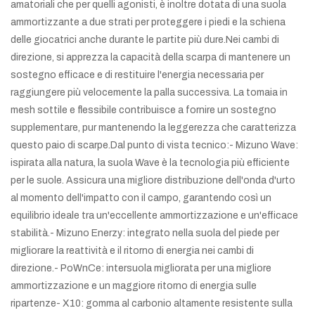
amatoriali che per quelli agonisti, è inoltre dotata di una suola
ammortizzante a due strati per proteggere i piedi e la schiena
delle giocatrici anche durante le partite più dure.Nei cambi di
direzione, si apprezza la capacità della scarpa di mantenere un
sostegno efficace e di restituire l'energia necessaria per
raggiungere più velocemente la palla successiva. La tomaia in
mesh sottile e flessibile contribuisce a fornire un sostegno
supplementare, pur mantenendo la leggerezza che caratterizza
questo paio di scarpe.Dal punto di vista tecnico:- Mizuno Wave:
ispirata alla natura, la suola Wave è la tecnologia più efficiente
per le suole. Assicura una migliore distribuzione dell'onda d'urto
al momento dell'impatto con il campo, garantendo così un
equilibrio ideale tra un'eccellente ammortizzazione e un'efficace
stabilità.- Mizuno Enerzy: integrato nella suola del piede per
migliorare la reattività e il ritorno di energia nei cambi di
direzione.- PoWnCe: intersuola migliorata per una migliore
ammortizzazione e un maggiore ritorno di energia sulle
ripartenze- X10: gomma al carbonio altamente resistente sulla