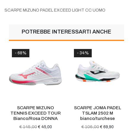
SCARPE MIZUNO PADEL EXCEED LIGHT CC UOMO
POTREBBE INTERESSARTI ANCHE
%
- 34%
- 54%
ARPE MIZUNO
SCARPE JOMA PADEL
SCARPE A
S EXCEED TOUR
TSLAM 2502 M
LIMA F
co/Rosa DONNA
bianco/turchese
Rose/Clea
145,00
€ 106,00
€ 120,
€ 45,00
€ 69,90