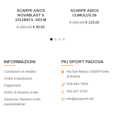
RPE ASICS
SCARPE ASICS
SCARPE JO
VABLAST 5
CUMULUS 28
24 Marato
1B974-003 M
unisex bi
€ 160,00
€ 125,00
50,00
€ 120,0
€ 99,90
INFORMAZIONI
PIU SPORT PADOVA
Condizioni di vendita
Via San Marco 336/B Ponte
di Brenta
Ordini e spedizioni
049 864 7654
Pagamenti
391 427 3755
Diritto di recesso e resi
info@piusport.net
Garanzia, Reclami e Info
supplementari