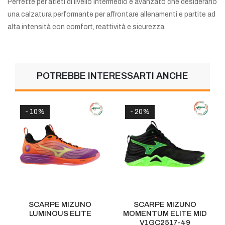
Perfette per atleti di livello intermedio e avanzato che desiderano
una calzatura performante per affrontare allenamenti e partite ad
alta intensità con comfort, reattività e sicurezza.
POTREBBE INTERESSARTI ANCHE
%
- 20%
- 11%
ARPE MIZUNO
SCARPE MIZUNO
SCARPE 
MINOUS ELITE
MOMENTUM ELITE MID
ELITE
V1GC2517-49