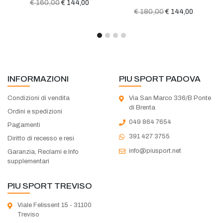
60,00
€ 170,
€ 144,00
€ 180,00
€ 144,00
INFORMAZIONI
PIU SPORT PADOVA
Condizioni di vendita
Via San Marco 336/B Ponte
di Brenta
Ordini e spedizioni
049 864 7654
Pagamenti
391 427 3755
Diritto di recesso e resi
info@piusport.net
Garanzia, Reclami e Info
supplementari
PIU SPORT TREVISO
Viale Felissent 15 - 31100
Treviso