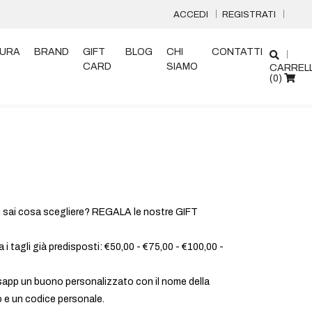
ACCEDI
REGISTRATI
URA
BRAND
GIFT
BLOG
CHI
CONTATTI
CARD
SIAMO
CARREL
(
0
)
on sai cosa scegliere? REGALA le nostre GIFT
a i tagli già predisposti: €50,00 - €75,00 - €100,00 -
tsapp un buono personalizzato con il nome della
o e un codice personale.