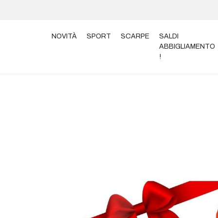
NOVITÀ
SPORT
SCARPE
SALDI
ABBIGLIAMENTO
!
Home
Gift Card
GIFT CARD € 75