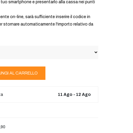
l tuo smartphone e presentarlo alla cassa nei punti
nte on-line, sarà sufficiente inserire il codice in
er stornare automaticamente l'importo relativo da
UNGI AL CARRELLO
ta
11 Ago - 12 Ago
,90