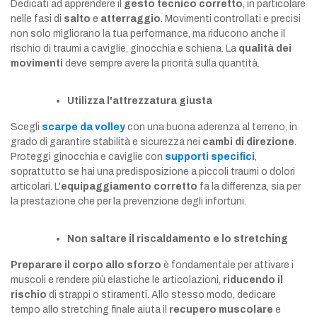
Dedicati ad apprendere il
gesto tecnico corretto
, in particolare
nelle fasi di
salto
e
atterraggio
. Movimenti controllati e precisi
non solo migliorano la tua performance, ma riducono anche il
rischio di traumi a caviglie, ginocchia e schiena. La
qualità dei
movimenti
deve sempre avere la priorità sulla quantità.
Utilizza l'attrezzatura giusta
Scegli
scarpe da volley
con una buona aderenza al terreno, in
grado di garantire stabilità e sicurezza nei
cambi di direzione
.
Proteggi ginocchia e caviglie con
supporti specifici
,
soprattutto se hai una predisposizione a piccoli traumi o dolori
articolari. L'
equipaggiamento corretto
fa la differenza, sia per
la prestazione che per la prevenzione degli infortuni.
Non saltare
il
riscaldamento
e lo
stretching
Preparare il corpo allo sforzo
è fondamentale per attivare i
muscoli e rendere più elastiche le articolazioni,
riducendo il
rischio
di strappi o stiramenti. Allo stesso modo, dedicare
tempo allo stretching finale aiuta il
recupero muscolare
e