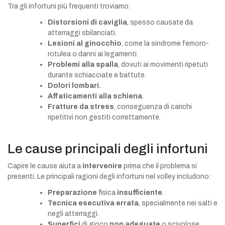
Tra gli infortuni più frequenti troviamo:
Distorsioni di caviglia
, spesso causate da
atterraggi sbilanciati.
Lesioni al ginocchio
, come la sindrome femoro-
rotulea o danni ai legamenti.
Problemi alla spalla
, dovuti ai movimenti ripetuti
durante schiacciate e battute.
Dolori lombari.
Affaticamenti alla schiena
.
Fratture da stress
, conseguenza di carichi
ripetitivi non gestiti correttamente.
Le cause principali degli infortuni
Capire le cause aiuta a
intervenire
prima che il problema si
presenti. Le principali ragioni degli infortuni nel volley includono:
Preparazione
fisica
insufficiente
.
Tecnica esecutiva errata
, specialmente nei salti e
negli atterraggi.
Superfici
di gioco
non adeguate
o scivolose.