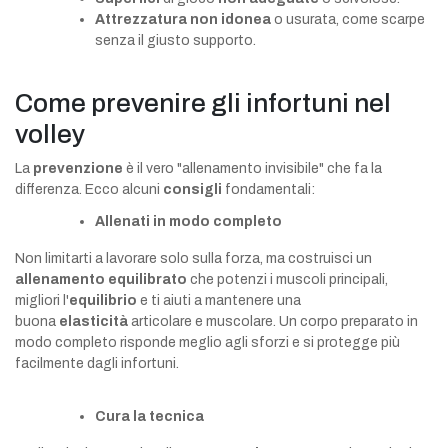
Attrezzatura non idonea
o usurata, come scarpe
senza il giusto supporto.
Come prevenire gli infortuni nel
volley
La
prevenzione
è il vero "allenamento invisibile" che fa la
differenza. Ecco alcuni
consigli
fondamentali:
Allenati in modo completo
Non limitarti a lavorare solo sulla forza, ma costruisci un
allenamento equilibrato
che potenzi i muscoli principali,
migliori l'
equilibrio
e ti aiuti a mantenere una
buona
elasticità
articolare e muscolare. Un corpo preparato in
modo completo risponde meglio agli sforzi e si protegge più
facilmente dagli infortuni.
Cura la tecnica