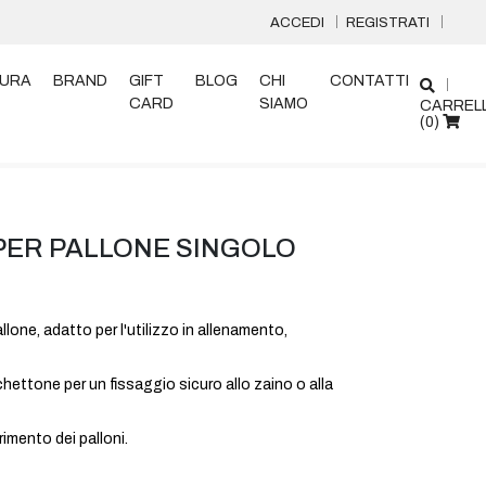
ACCEDI
REGISTRATI
URA
BRAND
GIFT
BLOG
CHI
CONTATTI
CARD
SIAMO
CARREL
(
0
)
PER PALLONE SINGOLO
llone, adatto per l'utilizzo in allenamento,
hettone per un fissaggio sicuro allo zaino o alla
rimento dei palloni.