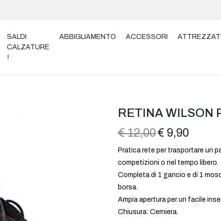
SALDI
ABBIGLIAMENTO
ACCESSORI
ATTREZZAT
CALZATURE
!
ER PALLONE SINGOLO
RETINA WILSON 
€ 12,00
€ 9,90
Pratica rete per trasportare un pa
competizioni o nel tempo libero.
Completa di 1 gancio e di 1 mosc
borsa.
Ampia apertura per un facile inse
Chiusura: Cerniera.