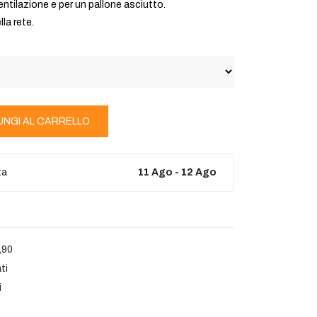
entilazione e per un pallone asciutto.
la rete.
UNGI AL CARRELLO
ta
11 Ago - 12 Ago
,90
ti
i