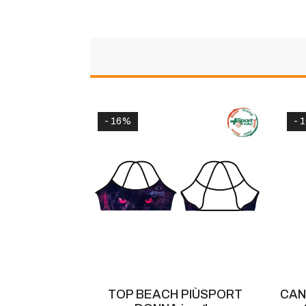
- 16%
- 
OLLEY GARA
TOP BEACH PIÙSPORT
CAN