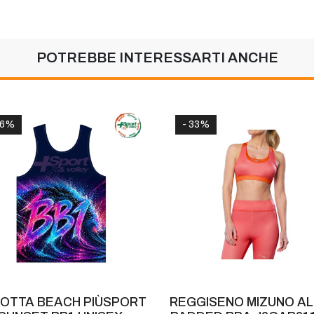
POTREBBE INTERESSARTI ANCHE
16%
- 33%
OTTA BEACH PIÙSPORT
REGGISENO MIZUNO A