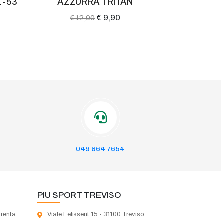
1-53
AZZURRA TRITAN
PIUADR
€ 9,90
€ 12,00
€ 45
049 864 7654
PIU SPORT TREVISO
Brenta
Viale Felissent 15 - 31100 Treviso