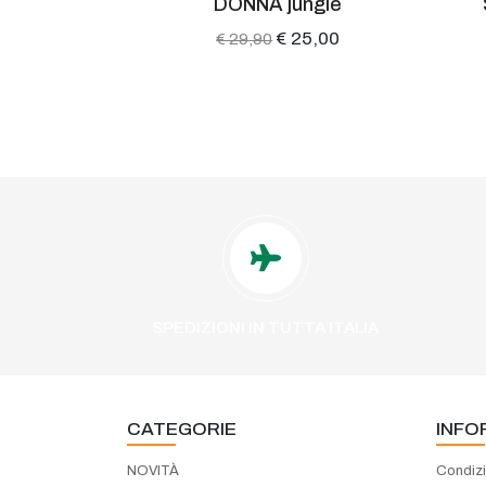
DONNA jungle
129,90
€ 25,00
€ 29,90
SPEDIZIONI IN TUTTA ITALIA
CATEGORIE
INFO
NOVITÀ
Condizi