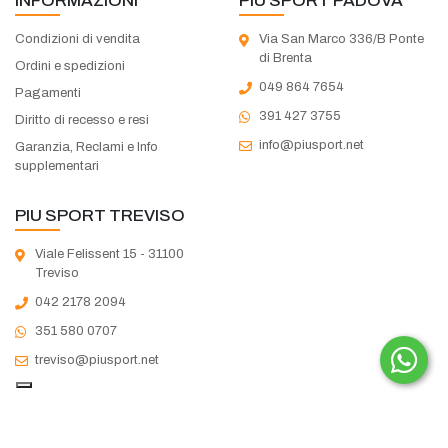
INFORMAZIONI
PIU SPORT PADOVA
Condizioni di vendita
Via San Marco 336/B Ponte
di Brenta
Ordini e spedizioni
049 864 7654
Pagamenti
391 427 3755
Diritto di recesso e resi
info@piusport.net
Garanzia, Reclami e Info
supplementari
PIU SPORT TREVISO
Viale Felissent 15 - 31100
Treviso
042 2178 2094
351 580 0707
treviso@piusport.net
Copyright © 2026 Più Sport Sas di Martin Cristina |