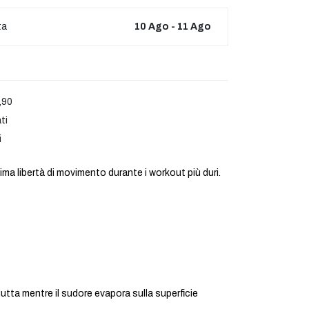
ta
10 Ago - 11 Ago
,90
ti
i
ima libertà di movimento durante i workout più duri.
ta mentre il sudore evapora sulla superficie