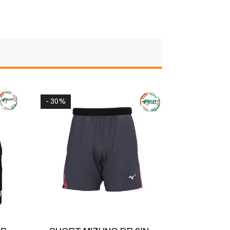
- 30%
- 28%