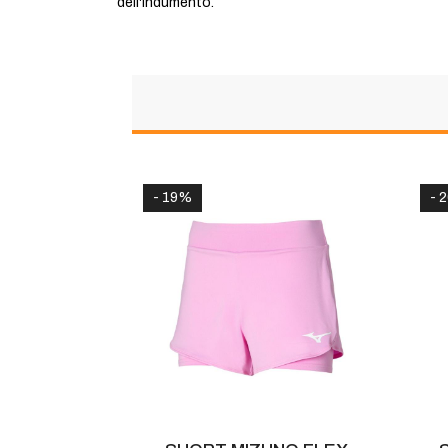
dell'indumento.
- 19%
- 