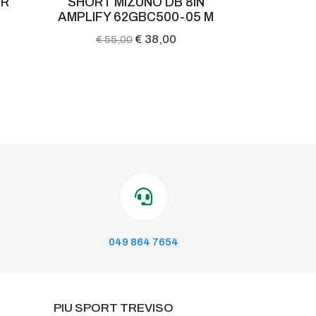
ER
SHORT MIZUNO DB 8IN
SHORT 
AMPLIFY 62GBC500-05 M
103
€ 38,00
€ 55,00
€ 35
049 864 7654
PIU SPORT TREVISO