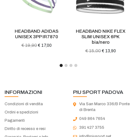
HEADBAND ADIDAS
HEADBAND NIKE FLEX
UNISEX 3PP IR7870
SLIM UNISEX 6PK
bia/nero
€ 19,90
€ 17,00
€ 15,00
€ 13,90
INFORMAZIONI
PIU SPORT PADOVA
Condizioni di vendita
Via San Marco 336/B Ponte
di Brenta
Ordini e spedizioni
049 864 7654
Pagamenti
391 427 3755
Diritto di recesso e resi
info@piusport.net
Garanzia, Reclami e Info