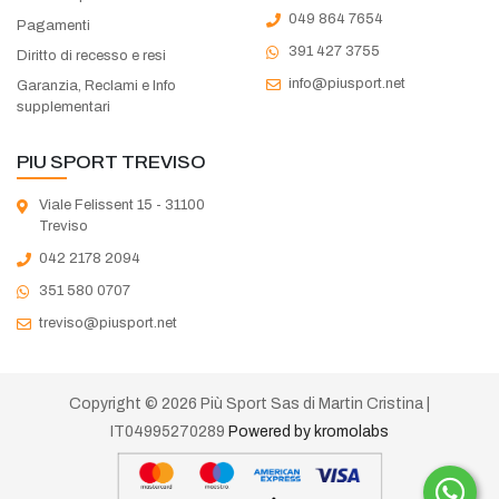
049 864 7654
Pagamenti
391 427 3755
Diritto di recesso e resi
info@piusport.net
Garanzia, Reclami e Info
supplementari
PIU SPORT TREVISO
Viale Felissent 15 - 31100
Treviso
042 2178 2094
351 580 0707
treviso@piusport.net
Copyright © 2026 Più Sport Sas di Martin Cristina |
IT04995270289
Powered by kromolabs