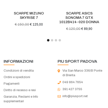
SCARPE MIZUNO
SCARPE ASICS
SCARPE
SKYRISE 7
SONOMA 7 GTX
1012B414-020 DONNA
neolime/
€ 150,00
€ 125,00
€ 120,00
€ 1
€ 89,90
INFORMAZIONI
PIU SPORT PADOVA
Condizioni di vendita
Via San Marco 336/B Ponte
di Brenta
Ordini e spedizioni
049 864 7654
Pagamenti
391 427 3755
Diritto di recesso e resi
info@piusport.net
Garanzia, Reclami e Info
supplementari