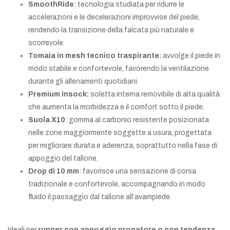
SmoothRide
: tecnologia studiata per ridurre le
accelerazioni e le decelerazioni improvvise del piede,
rendendo la transizione della falcata più naturale e
scorrevole.
Tomaia in mesh tecnico traspirante:
avvolge il piede in
modo stabile e confortevole, favorendo la ventilazione
durante gli allenamenti quotidiani.
Premium Insock:
soletta interna removibile di alta qualità
che aumenta la morbidezza e il comfort sotto il piede.
Suola X10
: gomma al carbonio resistente posizionata
nelle zone maggiormente soggette a usura, progettata
per migliorare durata e aderenza, soprattutto nella fase di
appoggio del tallone.
Drop di 10 mm
: favorisce una sensazione di corsa
tradizionale e confortevole, accompagnando in modo
fluido il passaggio dal tallone all’avampiede.
Ideali per
runner con appoggio pronatore o con tendenza