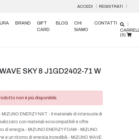
ACCEDI
REGISTRATI
URA
BRAND
GIFT
BLOG
CHI
CONTATTI
CARD
SIAMO
CARREL
(
0
)
WAVE SKY 8 J1GD2402-71 W
odotto non è più disponibile.
 MIZUNO ENERZY NXT - Il materiale di intersuola di
alizzato con materiali ecocompatibili e offre
torno di energia.- MIZUNO ENERZY FOAM - MIZUNO
 e un ritorno di energia incredibili.- MIZUNO WAVE