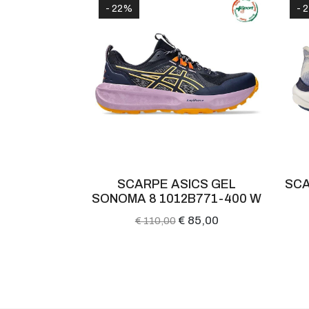
- 22%
- 
 RIDER 30
SCARPE ASICS GEL
SCA
SONOMA 8 1012B771-400 W
136,00
€ 85,00
€ 110,00