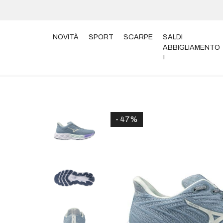
NOVITÀ
SPORT
SCARPE
SALDI
ABBIGLIAMENTO
!
Home
Scarpe
Scarpe Running
SCARPE MIZUNO 
- 47%