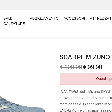
SALDI
ABBIGLIAMENTO
ACCESSORI
ATTREZZAT
CALZATURE
!
WAVE SKY 8 J1GD2402-71 W
SCARPE MIZUNO 
€ 190,00
€ 99,90
Questo pr
I VANTAGGI della Mizuno SKY 8:-
nuova generazione di Mizuno è re
morbidezza e un eccellente ri
ENERZY offre un´ammortizzazione