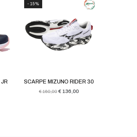
- 15%
- 40%
 JR
SCARPE MIZUNO RIDER 30
SCARPE 
SKYRISE 5
€ 136,00
€ 160,00
€ 150