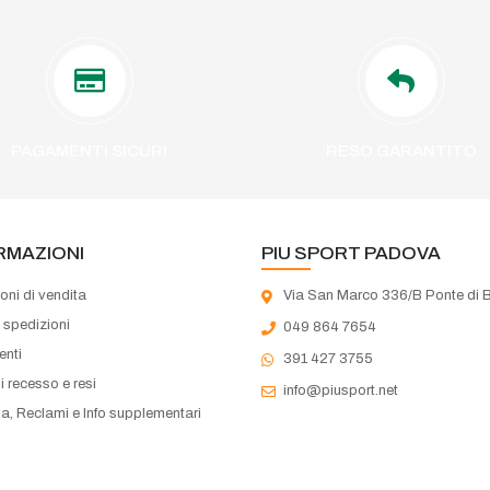
PAGAMENTI SICURI
RESO GARANTITO
RMAZIONI
PIU SPORT PADOVA
oni di vendita
Via San Marco 336/B Ponte di 
e spedizioni
049 864 7654
nti
391 427 3755
di recesso e resi
info@piusport.net
a, Reclami e Info supplementari