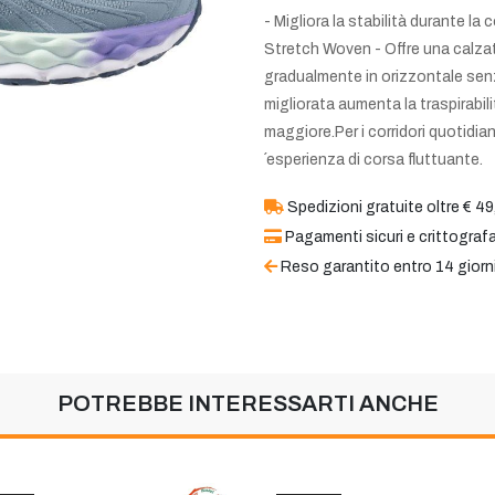
- Migliora la stabilità durante l
Stretch Woven - Offre una calza
gradualmente in orizzontale senza
migliorata aumenta la traspirabili
maggiore.Per i corridori quotidiani
´esperienza di corsa fluttuante.
Spedizioni gratuite oltre € 49
Pagamenti sicuri e crittografa
Reso garantito entro 14 giorn
POTREBBE INTERESSARTI ANCHE