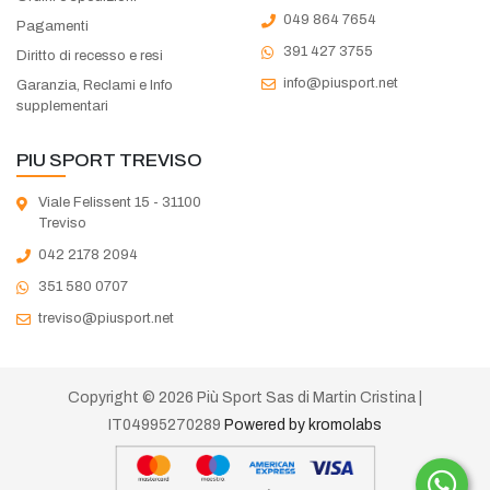
049 864 7654
Pagamenti
391 427 3755
Diritto di recesso e resi
info@piusport.net
Garanzia, Reclami e Info
supplementari
PIU SPORT TREVISO
Viale Felissent 15 - 31100
Treviso
042 2178 2094
351 580 0707
treviso@piusport.net
Copyright © 2026 Più Sport Sas di Martin Cristina |
IT04995270289
Powered by kromolabs