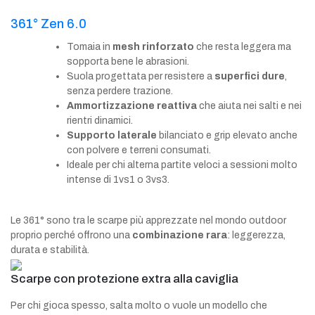
361° Zen 6.0
Tomaia in
mesh rinforzato
che resta leggera ma
sopporta bene le abrasioni.
Suola progettata per resistere a
superfici dure
,
senza perdere trazione.
Ammortizzazione reattiva
che aiuta nei salti e nei
rientri dinamici.
Supporto laterale
bilanciato e grip elevato anche
con polvere e terreni consumati.
Ideale per chi alterna partite veloci a sessioni molto
intense di 1vs1 o 3vs3.
Le 361° sono tra le scarpe più apprezzate nel mondo outdoor
proprio perché offrono una
combinazione rara
: leggerezza,
durata e stabilità.
Scarpe con protezione extra alla caviglia
Per chi gioca spesso, salta molto o vuole un modello che