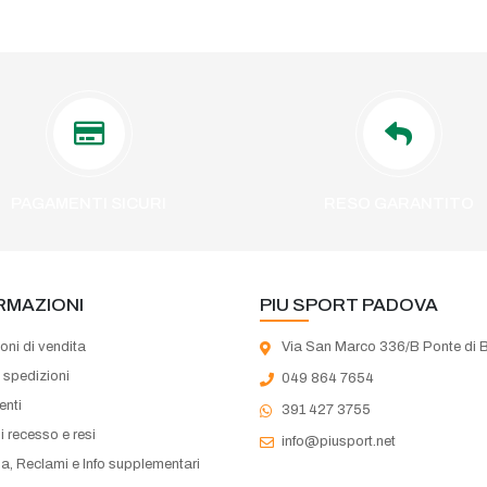
PAGAMENTI SICURI
RESO GARANTITO
RMAZIONI
PIU SPORT PADOVA
oni di vendita
Via San Marco 336/B Ponte di 
e spedizioni
049 864 7654
nti
391 427 3755
di recesso e resi
info@piusport.net
a, Reclami e Info supplementari