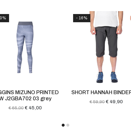
30%
- 16%
GGINS MIZUNO PRINTED
SHORT HANNAH BINDE
W J2GBA702 03 grey
€ 49,90
€ 59,90
€ 45,00
€ 65,00