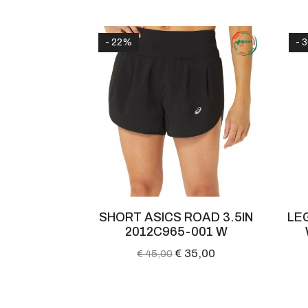
- 22%
- 
 MASTER
SHORT ASICS ROAD 3.5IN
LE
100
2012C965-001 W
19,90
€ 35,00
€ 45,00