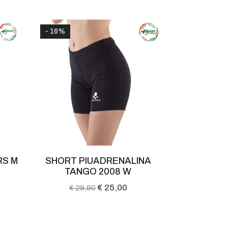
- 16%
- 12%
RS M
SHORT PIUADRENALINA
SHORT AS
TANGO 2008 W
2041
€ 25,00
€ 29,90
€ 39