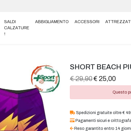
SALDI
ABBIGLIAMENTO
ACCESSORI
ATTREZZAT
CALZATURE
!
IÙSPORT UNISEX fiamma
SHORT BEACH PI
€ 29,90
€ 25,00
Questo pr
Spedizioni gratuite oltre € 49
Pagamenti sicuri e crittografa
Reso garantito entro 14 giorn