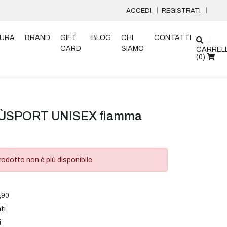
ACCEDI
REGISTRATI
URA
BRAND
GIFT
BLOG
CHI
CONTATTI
CARD
SIAMO
CARREL
(
0
)
ÙSPORT UNISEX fiamma
odotto non è più disponibile.
,90
ti
i