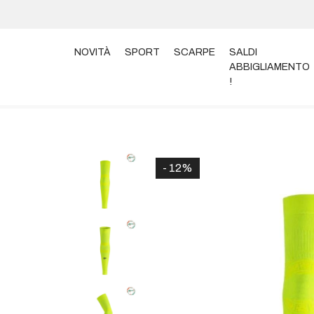
NOVITÀ
SPORT
SCARPE
SALDI
ABBIGLIAMENTO
!
Home
Accessori
Manicotti e Scaldabraccia
FLOK
- 12%