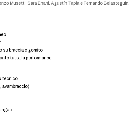
orenzo Musetti, Sara Errani, Agustín Tapia e Fernando Belasteguín.
neo
i
to su braccia e gomito
nte tutta la performance
to tecnico
o, avambraccio)
ungati