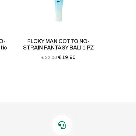
O-
FLOKY MANICOTTO NO-
FLOKY M
tic
STRAIN FANTASY BALI 1 PZ
STRAIN 
€ 19,90
€ 22,00
€ 36