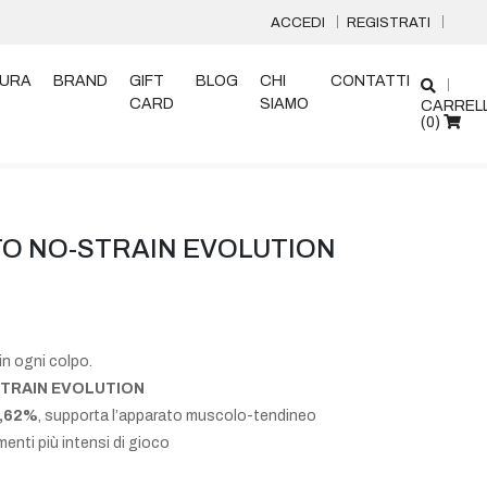
ACCEDI
REGISTRATI
URA
BRAND
GIFT
BLOG
CHI
CONTATTI
CARD
SIAMO
CARREL
(
0
)
O NO-STRAIN EVOLUTION
in ogni colpo.
STRAIN EVOLUTION
30,62%
, supporta l’apparato muscolo-tendineo
enti più intensi di gioco