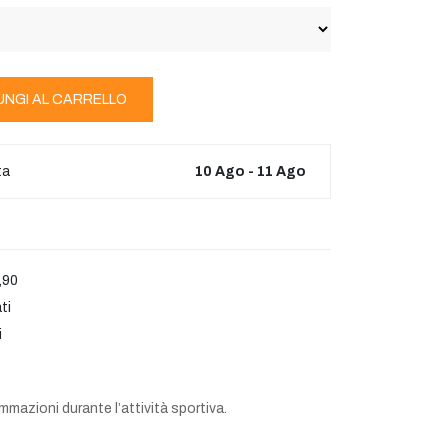
UNGI AL CARRELLO
ta
10 Ago - 11 Ago
,90
ti
i
mazioni durante l’attività sportiva.