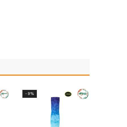
- 9%
- 13%