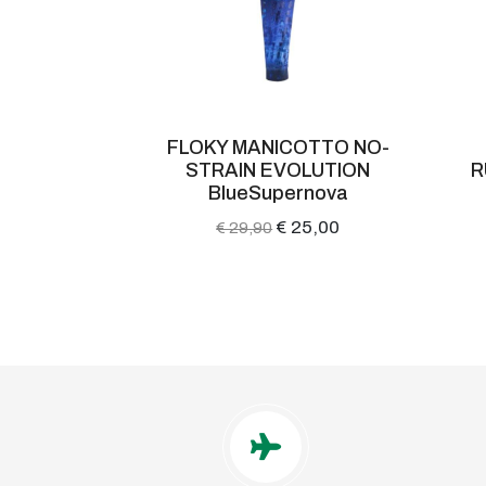
OTTO NO-
FLOKY MANICOTTO NO-
TION nero
STRAIN EVOLUTION
R
BlueSupernova
22,00
€ 25,00
€ 29,90