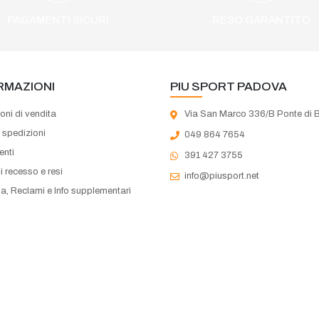
PAGAMENTI SICURI
RESO GARANTITO
RMAZIONI
PIU SPORT PADOVA
oni di vendita
Via San Marco 336/B Ponte di 
e spedizioni
049 864 7654
nti
391 427 3755
di recesso e resi
info@piusport.net
a, Reclami e Info supplementari