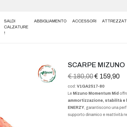
SALDI
ABBIGLIAMENTO
ACCESSORI
ATTREZZAT
CALZATURE
!
OMENTUM ELITE MID
SCARPE MIZUNO
€ 180,00
€ 159,90
cod:
V1GA2517-80
Le
Mizuno Momentum Mid
offr
ammortizzazione, stabilità e
ENERZY
, garantiscono una perf
supporto dinamico e reattività ne