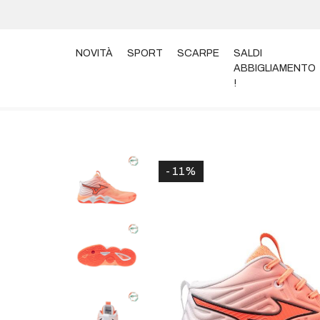
NOVITÀ
SPORT
SCARPE
SALDI
ABBIGLIAMENTO
!
Home
Scarpe
Scarpe Volley
SCARPE MIZUNO M
- 11%