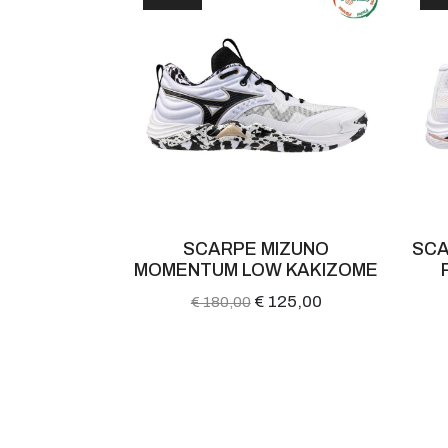
 LIGHTNING
SCARPE MIZUNO
SCA
LOW
MOMENTUM LOW KAKIZOME
144,00
€ 125,00
€ 180,00