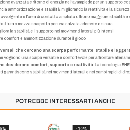
ione avanzata e ritorno di energia nell’avampiede per un supporto costa
ncia ammortizzazione e stabilità, migliorando la reattività e la sicurezz
la avvolgente e l'area di contatto ampliata offrono maggiore stabilità e
struttura a mezza scarpetta per una calzata aderente e sicura
gliora la stabilità e il supporto nei movimenti laterali più intensi
re comfort e ammortizzazione durante il gioco
niversali che cercano una scarpa performante, stabile e legger
che vogliono una scarpa versatile e confortevole per affrontare allenamen
he desiderano comfort, supporto e reattività
. La tecnologia
EN
 garantiscono stabilità nei movimenti laterali e nei cambi rapidi di dire
POTREBBE INTERESSARTI ANCHE
15%
- 10%