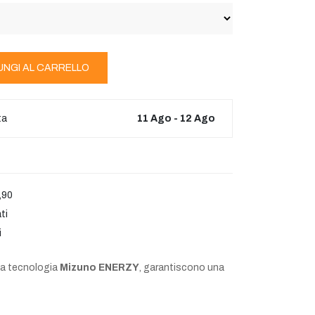
UNGI AL CARRELLO
ta
11 Ago - 12 Ago
,90
ti
i
lla tecnologia
Mizuno ENERZY
, garantiscono una