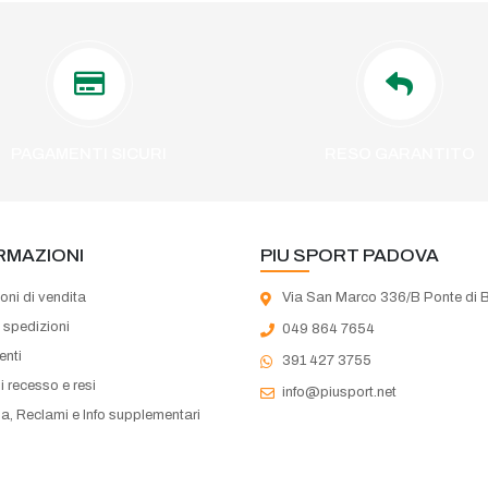
PAGAMENTI SICURI
RESO GARANTITO
RMAZIONI
PIU SPORT PADOVA
oni di vendita
Via San Marco 336/B Ponte di 
e spedizioni
049 864 7654
nti
391 427 3755
di recesso e resi
info@piusport.net
a, Reclami e Info supplementari