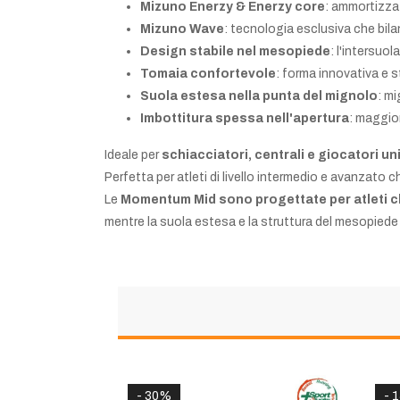
Mizuno Enerzy & Enerzy core
: ammortizzaz
Mizuno Wave
: tecnologia esclusiva che bila
Design stabile nel mesopiede
: l'intersuo
Tomaia confortevole
: forma innovativa e 
Suola estesa nella punta del mignolo
: mi
Imbottitura spessa nell'apertura
: maggio
Ideale per
schiacciatori, centrali e giocatori u
Perfetta per atleti di livello intermedio e avanzato 
Le
Momentum Mid
sono progettate per atleti c
mentre la suola estesa e la struttura del mesopiede ti
- 30%
- 