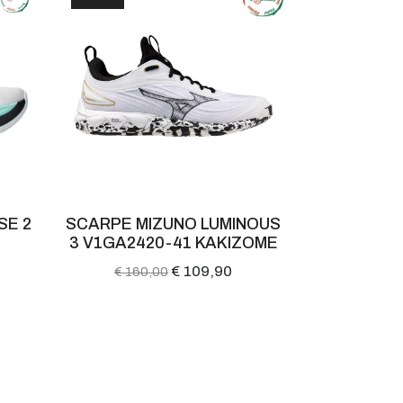
SE 2
SCARPE MIZUNO LUMINOUS
SCAR
3 V1GA2420-41 KAKIZOME
CRAZYFLI
€ 109,90
€ 160,00
€ 160