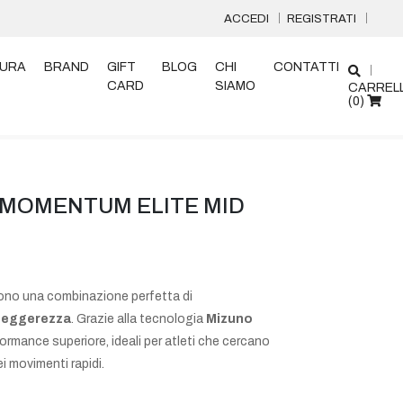
ACCEDI
REGISTRATI
URA
BRAND
GIFT
BLOG
CHI
CONTATTI
CARD
SIAMO
CARREL
(
0
)
 MOMENTUM ELITE MID
ono una combinazione perfetta di
 leggerezza
. Grazie alla tecnologia
Mizuno
ormance superiore, ideali per atleti che cercano
i movimenti rapidi.