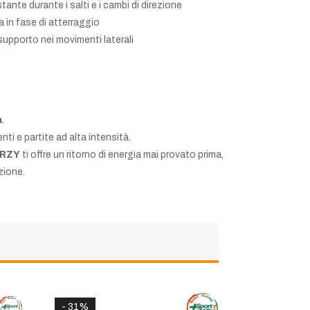
nte durante i salti e i cambi di direzione
a in fase di atterraggio
 supporto nei movimenti laterali
a
.
ti e partite ad alta intensità.
ERZY
ti offre un ritorno di energia mai provato prima,
zione.
- 31%
- 50%