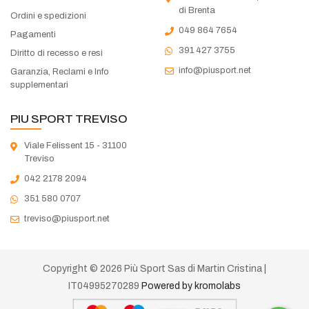
di Brenta
Ordini e spedizioni
049 864 7654
Pagamenti
391 427 3755
Diritto di recesso e resi
info@piusport.net
Garanzia, Reclami e Info
supplementari
PIU SPORT TREVISO
Viale Felissent 15 - 31100
Treviso
042 2178 2094
351 580 0707
treviso@piusport.net
Copyright © 2026 Più Sport Sas di Martin Cristina |
IT04995270289
Powered by kromolabs