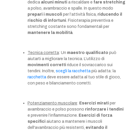
dedica
alcuni minuti
a riscaldare e
fare stretching
a polso, avambraccio e spalle. In questo modo
prepari i muscoli
per l’attività fisica,
riducendo il
rischio di infortuni
. Fisioterapia preventiva e
stretching costante sono fondamentali per
mantenere la mobilità
.
Tecnica corretta
: Un
maestro qualificato
può
aiutarti a migliorare la tecnica. L’utilizzo di
movimenti corretti
riduce il sovraccarico sui
tendini. Inoltre,
scegli la racchetta
più adatta: la
racchetta
deve essere adatta al tuo stile di gioco,
con peso e bilanciamento corretti.
Potenziamento muscolare
:
Esercizi mirati
per
avambraccio e polso possono
rinforzare i tendini
e prevenire l’infiammazione.
Esercizi di forza
specifici
aiutano a mantenere i muscoli
dell'avambraccio più resistenti,
evitando il