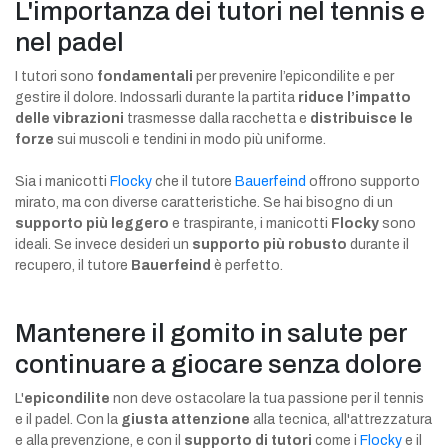
L'importanza dei tutori nel tennis e
nel padel
I tutori sono
fondamentali
per prevenire l’epicondilite e per
gestire il dolore. Indossarli durante la partita
riduce l’impatto
delle vibrazioni
trasmesse dalla racchetta e
distribuisce le
forze
sui muscoli e tendini in modo più uniforme.
Sia i manicotti
Flocky
che il tutore
Bauerfeind
offrono supporto
mirato, ma con diverse caratteristiche. Se hai bisogno di un
supporto più leggero
e traspirante, i manicotti
Flocky
sono
ideali. Se invece desideri un
supporto più robusto
durante il
recupero, il tutore
Bauerfeind
è perfetto.
Mantenere il gomito in salute per
continuare a giocare senza dolore
L'
epicondilite
non deve ostacolare la tua passione per il tennis
e il padel. Con la
giusta attenzione
alla tecnica, all'attrezzatura
e alla prevenzione, e con il
supporto di tutori
come i
Flocky
e il